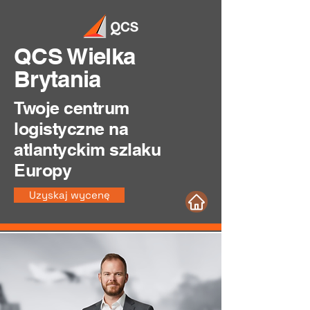
QCS Wielka
Brytania
Twoje centrum
logistyczne na
atlantyckim szlaku
Europy
Uzyskaj wycenę