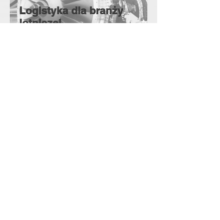
Logistyka dla branży
lotniczej
✓ Wieloletnie doświadczenie w
logistyce dla branży lotniczej i
aerospace
✓ Globalna sieć partnerów
✓ Szerokie doświadczenie w obsłudze
łańcuchów dostaw
✓ Pozwolenia na obsługę po stronie
lotniska
✓ Organizacja dokumentacji DGR oraz
pakowania towarów niebezpiecznych
QCS-Szybka usługa
przewozowa
QCS-Quick Cargo Service jest jedną z