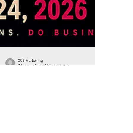
QCS Marketing
24 cze
1 minut(y) czytania
Sead Bihorac weźmie udział w
dorocznym spotkaniu WOF
Alliance AGM 2026 w Atenach
QCS Słowacja i Czechy z radością informują, że
Sead Bihorac, Dyrektor Zarządzający, weźmie
udział w WOF Alliance AGM 2026, które