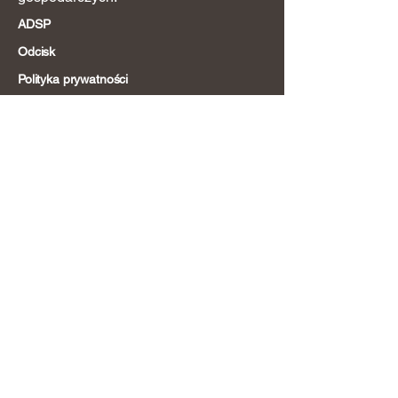
ADSP
Odcisk
Polityka prywatności
Siedziba główna
QCS-Quick Cargo Service GmbH
Kurhessenstrasse 3
64546 Moerfelden
Niemcy
+49 6105 91 13 0
info@quick-cargo-service.de
Nasze usługi
Transport lotniczy
Transport morski
Transport kolejowy
Transport drogowy
Projekty i statuty
Magazynowanie