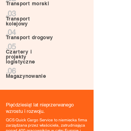
Transport morski
.03
Transport
kolejowy
.04
Transport drogowy
.05
Czartery i
projekty
logistyczne
.06
Magazynowanie
Pięćdziesiąt lat nieprzerwanego
wzrostu i rozwoju.
QCS Quick Cargo Service to niemiecka firma
zarządzana przez właściciela, zatrudniająca
ponad 400 pracowników w całej Europie i