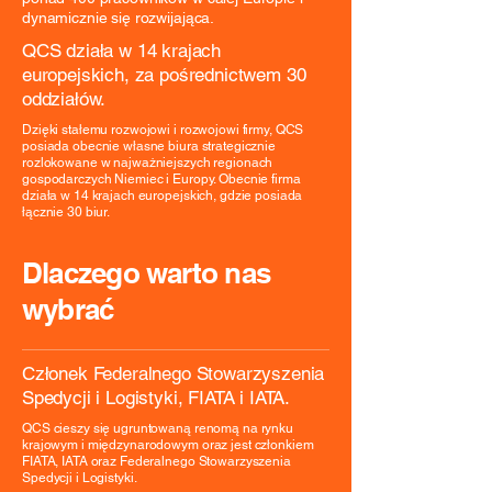
dynamicznie się rozwijająca.
QCS działa w 14 krajach
europejskich, za pośrednictwem 30
oddziałów.
Dzięki stałemu rozwojowi i rozwojowi firmy, QCS
posiada obecnie własne biura strategicznie
rozlokowane w najważniejszych regionach
gospodarczych Niemiec i Europy. Obecnie firma
działa w 14 krajach europejskich, gdzie posiada
łącznie 30 biur.
Dlaczego warto nas
wybrać
Członek Federalnego Stowarzyszenia
Spedycji i Logistyki, FIATA i IATA.
QCS cieszy się ugruntowaną renomą na rynku
krajowym i międzynarodowym oraz jest członkiem
FIATA, IATA oraz Federalnego Stowarzyszenia
Spedycji i Logistyki.