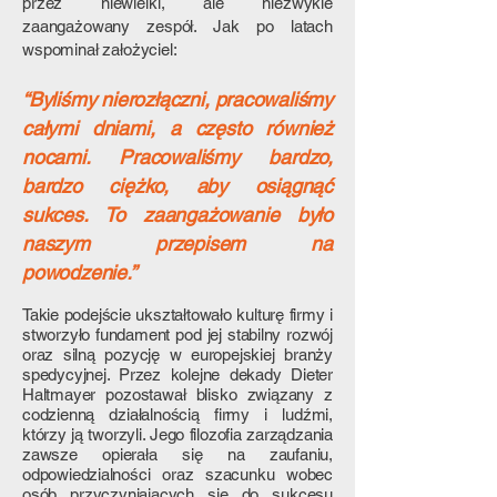
przez niewielki, ale niezwykle
zaangażowany zespół. Jak po latach
wspominał założyciel:
“Byliśmy nierozłączni, pracowaliśmy
całymi dniami, a często również
nocami. Pracowaliśmy bardzo,
bardzo ciężko, aby osiągnąć
sukces. To zaangażowanie było
naszym przepisem na
powodzenie.”
Takie podejście ukształtowało kulturę firmy i
stworzyło fundament pod jej stabilny rozwój
oraz silną pozycję w europejskiej branży
spedycyjnej. Przez kolejne dekady Dieter
Haltmayer pozostawał blisko związany z
codzienną działalnością firmy i ludźmi,
którzy ją tworzyli. Jego filozofia zarządzania
zawsze opierała się na zaufaniu,
odpowiedzialności oraz szacunku wobec
osób przyczyniających się do sukcesu