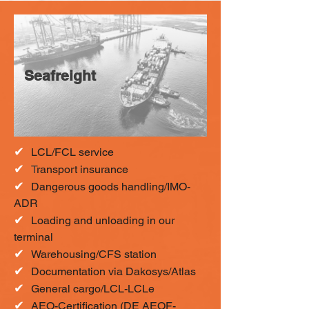
Seafreight
✔
LCL/FCL service
✔
T
ransport insurance
✔
Dangerous goods handling/IMO-
ADR
✔
Loading and unloading in our
terminal
✔
Warehousing/CFS station
✔
Documentation via Dakosys/Atlas
✔
General cargo/LCL-LCLe
✔
AEO-Certification (DE AEOF-