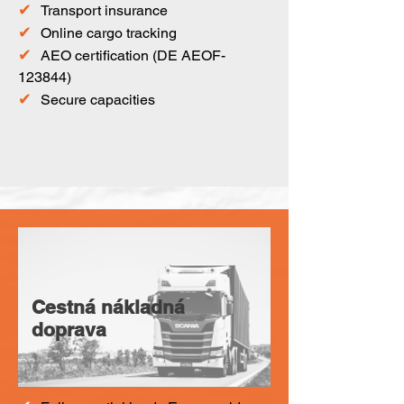
✔
Transport insurance
✔
Online cargo tracking
✔
AEO certification (DE AEOF-
123844)
✔
Secure capacities
Cestná nákladná
doprava