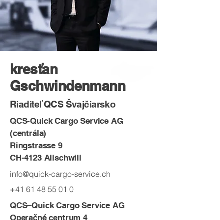
kresťan
Gschwindenmann
Riaditeľ QCS Švajčiarsko
QCS-Quick Cargo Service AG
(centrála)
Ringstrasse 9
CH-4123 Allschwill
info@quick-cargo-service.ch
+41 61 48 55 01 0
QCS–Quick Cargo Service AG
Operačné centrum 4