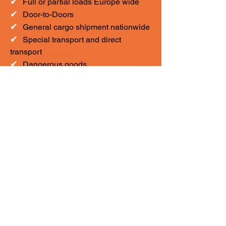
✔
F
ull or partial loads Europe wide
✔
Door-to-Doors
✔
General cargo shipment nationwide
✔
Special transport and direct
transport
✔
Dangerous goods
✔
AOG service
✔
Daily loadings Europe wide
✔
Customs service Import/Export
QCS - Rýchla prepravná
služba
Spoločnosť QCS-Quick Cargo Service
patrí medzi etablovaných logistických
spoločností na trhu už viac ako 50
rokov. Letecká a námorná preprava sú