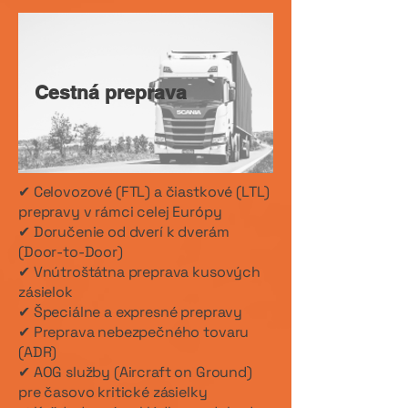
Cestná preprava
✔ Celovozové (FTL) a čiastkové (LTL)
prepravy v rámci celej Európy
✔ Doručenie od dverí k dverám
(Door-to-Door)
✔ Vnútroštátna preprava kusových
zásielok
✔ Špeciálne a expresné prepravy
✔ Preprava nebezpečného tovaru
(ADR)
✔ AOG služby (Aircraft on Ground)
pre časovo kritické zásielky