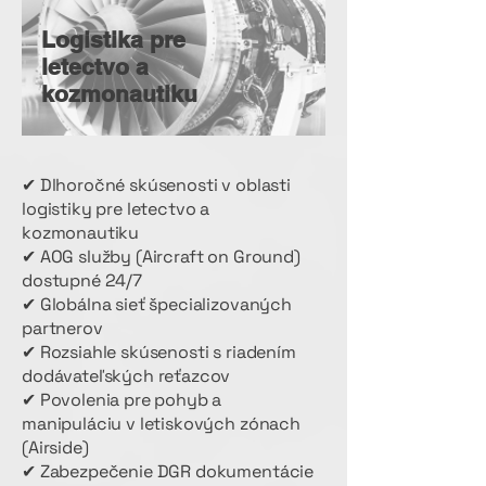
Logistika pre
letectvo a
kozmonautiku
✔ Dlhoročné skúsenosti v oblasti
logistiky pre letectvo a
kozmonautiku
✔ AOG služby (Aircraft on Ground)
dostupné 24/7
✔ Globálna sieť špecializovaných
partnerov
✔ Rozsiahle skúsenosti s riadením
dodávateľských reťazcov
✔ Povolenia pre pohyb a
manipuláciu v letiskových zónach
(Airside)
✔ Zabezpečenie DGR dokumentácie