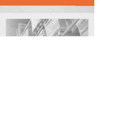
Individuálne
riešenia pre e-
commerce
✔ Skladovanie a manipulácia s
tovarom vrátane evidencie a
skenovania zásielok
✔ Správa vráteného tovaru a
logistika likvidácie odpadu
✔ Kompletizácia objednávok (order
picking) vrátane hromadných
zásielok pre rôzne destinácie