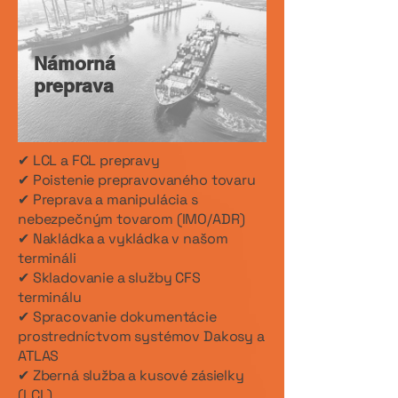
Námorná
preprava
✔ LCL a FCL prepravy
✔ Poistenie prepravovaného tovaru
✔ Preprava a manipulácia s
nebezpečným tovarom (IMO/ADR)
✔ Nakládka a vykládka v našom
termináli
✔ Skladovanie a služby CFS
terminálu
✔ Spracovanie dokumentácie
prostredníctvom systémov Dakosy a
ATLAS
✔ Zberná služba a kusové zásielky
(LCL)