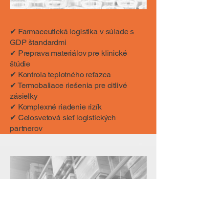
✔ Farmaceutická logistika v súlade s
GDP štandardmi
✔ Preprava materiálov pre klinické
štúdie
✔ Kontrola teplotného reťazca
✔ Termobaliace riešenia pre citlivé
zásielky
✔ Komplexné riadenie rizík
✔ Celosvetová sieť logistických
partnerov
Individuálne riešenia
pre e-commerce