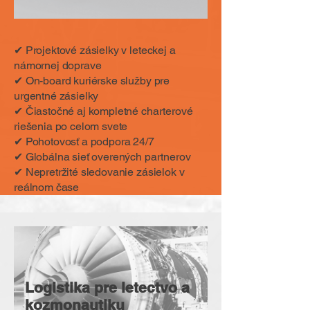
✔ Projektové zásielky v leteckej a
námornej doprave
✔ On-board kuriérske služby pre
urgentné zásielky
✔ Čiastočné aj kompletné charterové
riešenia po celom svete
✔ Pohotovosť a podpora 24/7
✔ Globálna sieť overených partnerov
✔ Nepretržité sledovanie zásielok v
reálnom čase
Logistika pre letectvo a
kozmonautiku