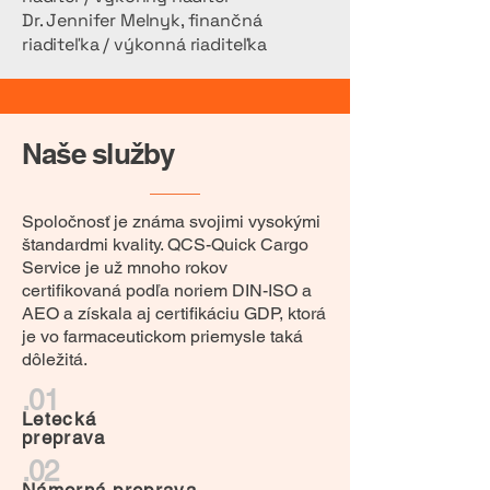
Dr. Jennifer Melnyk, finančná
riaditeľka / výkonná riaditeľka
Naše služby
Spoločnosť je známa svojimi vysokými
štandardmi kvality. QCS-Quick Cargo
Service je už mnoho rokov
certifikovaná podľa noriem DIN-ISO a
AEO a získala aj certifikáciu GDP, ktorá
je vo farmaceutickom priemysle taká
dôležitá.
.01
Letecká
preprava
.02