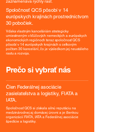
zaznamenáva rýchly rast.
Spoločnosť QCS pôsobí v 14
európskych krajinách prostredníctvom
30 pobočiek.
Vďaka vlastným kanceláriám strategicky
umiestneným v kľúčových nemeckých a európskych
ekonomických regiónoch teraz spoločnosť QCS
pôsobí v 14 európskych krajinách s celkovým
počtom 30 kancelárií, čo je výsledkom jej neustáleho
rastu a rozvoja.
Prečo si vybrať nás
Člen Federálnej asociácie
zasielateľstva a logistiky, FIATA a
IATA.
Spoločnosť QCS si získala silnú reputáciu na
medzinárodnej aj domácej úrovni a je členkou
organizácií FIATA, IATA a Federálnej asociácie
špedície a logistiky.