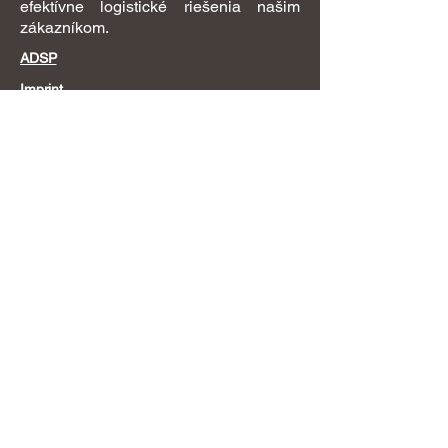
efektívne logistické riešenia našim
zákazníkom.
ADSP
Imprint
Zásady ochrany osobných údajov
Hlavná kancelária
QCS-Quick Cargo Service GmbH
Kurhessenstrasse 3
64546 Mörfelden
Nemecko
+49 6105 91 13 0
info@quick-cargo-service.de
Naše služby
Letecká preprava
Námorná preprava
Železničná nákladná doprava