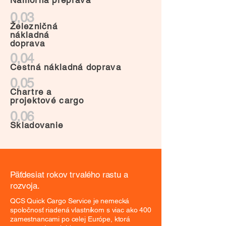
Námorná preprava
0,03
Železničná
nákladná
doprava
0,04
Cestná nákladná doprava
0,05
Chartre a
projektové cargo
0,06
Skladovanie
Päťdesiat rokov trvalého rastu a
rozvoja.
QCS Quick Cargo Service je nemecká
spoločnosť riadená vlastníkom s viac ako 400
zamestnancami po celej Európe, ktorá