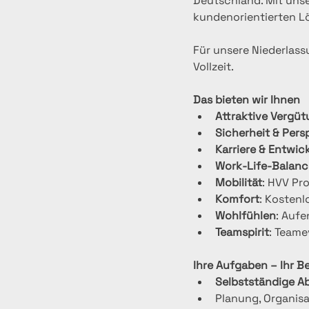
Deutschland. Mit unse
kundenorientierten Lö
Für unsere Niederlass
Vollzeit.
Das bieten wir Ihnen
Attraktive Vergü
Sicherheit & Pers
Karriere & Entwic
Work‑Life‑Balanc
Mobilität
: HVV Pro
Komfort
: Kostenl
Wohlfühlen
: Auf
Teamspirit
: Team
Ihre Aufgaben – Ihr B
Selbstständige A
Planung, Organisa