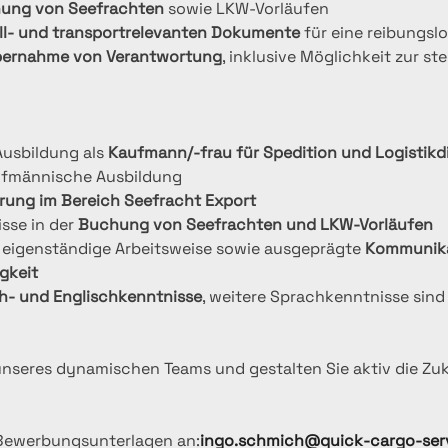
hung von Seefrachten
 sowie LKW‑Vorläufen
ll‑ und transportrelevanten Dokumente
 für eine reibungs
ernahme von Verantwortung
, inklusive Möglichkeit zur st
usbildung als 
Kaufmann/-frau für Spedition und Logistikd
ufmännische Ausbildung
rung im Bereich Seefracht Export
sse in der 
Buchung von Seefrachten und LKW‑Vorläufen
 eigenständige Arbeitsweise sowie ausgeprägte 
Kommunika
gkeit
h‑ und Englischkenntnisse
, weitere Sprachkenntnisse sind 
unseres dynamischen Teams und gestalten Sie aktiv die Zu
 Bewerbungsunterlagen an:
ingo.schmich@quick-cargo-ser