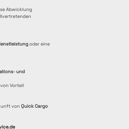
lose Abwicklung
ellvertretenden 
ienstleistung
 oder eine 
tions‑ und 
von Vorteil
kunft von 
Quick Cargo 
vice.de