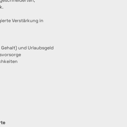
geschneiderten, 
k.
ierte Verstärkung in 
. Gehalt) und Urlaubsgeld
rsvorsorge
chkeiten
rte