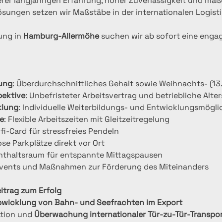
rer langjährigen Erfahrung, hoher Zuverlässigkeit und maß
sungen setzen wir Maßstäbe in der internationalen Logisti
ung in 
Hamburg‑Allermöhe
 suchen wir ab sofort eine engag
tung
: Überdurchschnittliches Gehalt sowie Weihnachts‑ (13
pektive
: Unbefristeter Arbeitsvertrag und betriebliche Alte
klung
: Individuelle Weiterbildungs‑ und Entwicklungsmögli
e
: Flexible Arbeitszeiten mit Gleitzeitregelung
fi‑Card für stressfreies Pendeln
ose Parkplätze direkt vor Ort
enthaltsraum für entspannte Mittagspausen
events und Maßnahmen zur Förderung des Miteinanders
eitrag zum Erfolg
bwicklung von Bahn‑ und Seefrachten im Export
tion und 
Überwachung internationaler Tür‑zu‑Tür‑Transpo