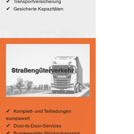
✔
Transportversicherung
✔
Gesicherte Kapazitäten
Straßengüterverkehr
✔
Komplett- und Teilladungen
europaweit
✔
Door-to-Door-Services
✔
Bundesweiter Stückgutversand