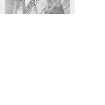
Maßgeschneiderte
E-Commerce-Lösungen
✔
Tracking- und Scan-Services
✔
Transport: Versand am nächsten Tag
(Expressoptionen möglich),
kombinierter Straßen-/Lufttransport
✔
Geschäftskunden (B2B)
✔
Direkt an den Kunden (DTC)
QCS-Quick Cargo Service
QCS-Quick Cargo Service gehört seit