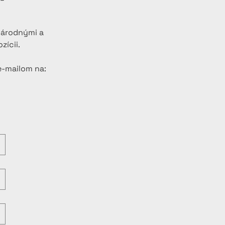
národnými a 
zícii.
e-mailom na: 