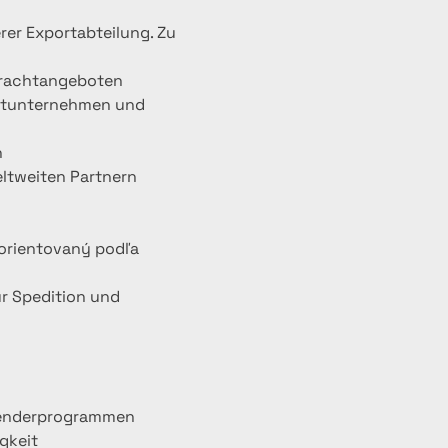
rer Exportabteilung. Zu 
tfrachtangeboten
ortunternehmen und 
n
ltweiten Partnern
orientovaný podľa 
r Spedition und 
wenderprogrammen
igkeit