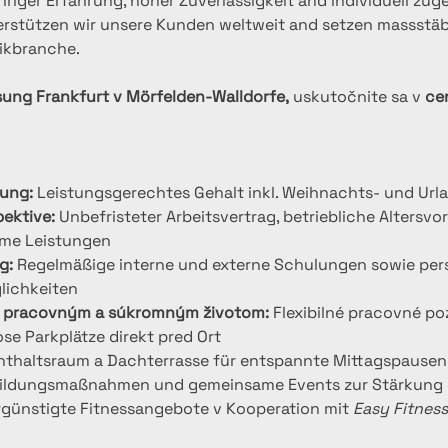
hriger Erfahrung, hoher Zuverlässigkeit and individuell zug
rstützen wir unsere Kunden weltweit and setzen massstäbe
ikbranche.
sung Frankfurt v Mörfelden-Walldorfe,
 uskutočnite sa v 
ce
tung:
 Leistungsgerechtes Gehalt inkl. Weihnachts- und Url
pektive:
 Unbefristeter Arbeitsvertrag, betriebliche Altersvo
me Leistungen
g:
 Regelmäßige interne und externe Schulungen sowie per
lichkeiten
 pracovným a súkromným životom:
 Flexibilné pracovné poz
ose Parkplätze direkt pred Ort
nthaltsraum a Dachterrasse für entspannte Mittagspausen
ildungsmaßnahmen und gemeinsame Events zur Stärkung 
rgünstigte Fitnessangebote v Kooperation mit 
Easy Fitness