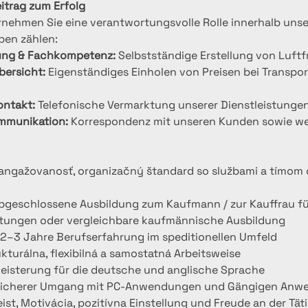
eitrag zum Erfolg
ernehmen Sie eine verantwortungsvolle Rolle innerhalb unse
ben zählen:
ung & Fachkompetenz:
 Selbstständige Erstellung von Luf
bersicht:
 Eigenständiges Einholen von Preisen bei Transp
ntakt:
 Telefonische Vermarktung unserer Dienstleistunge
ommunikation:
 Korrespondenz mit unseren Kunden sowie we
 angažovanosť, organizačný štandard so službami a tímom 
bgeschlossene Ausbildung zum Kaufmann / zur Kauffrau fü
istungen oder vergleichbare kaufmännische Ausbildung
 2–3 Jahre Berufserfahrung im speditionellen Umfeld
ukturálna, flexibilná a samostatná Arbeitsweise
eisterung für die deutsche und anglische Sprache
Sicherer Umgang mit PC-Anwendungen und Gängigen An
ist, Motivácia, pozitívna Einstellung und Freude an der Tät