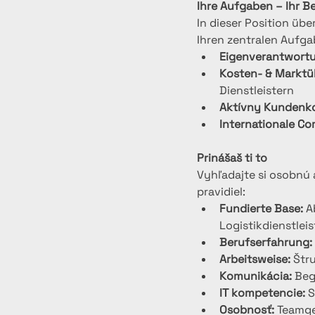
Ihre Aufgaben – Ihr B
In dieser Position üb
Ihren zentralen Aufga
Eigenverantwort
Kosten- & Marktü
Dienstleistern
Aktívny Kundenko
Internationale C
Prinášaš ti to
Vyhľadajte si osobnú
pravidiel:
Fundierte Base:
 A
Logistikdienstle
Berufserfahrung:
Arbeitsweise:
 Štr
Komunikácia:
 Beg
IT kompetencie:
 
Osobnosť:
 Teamge