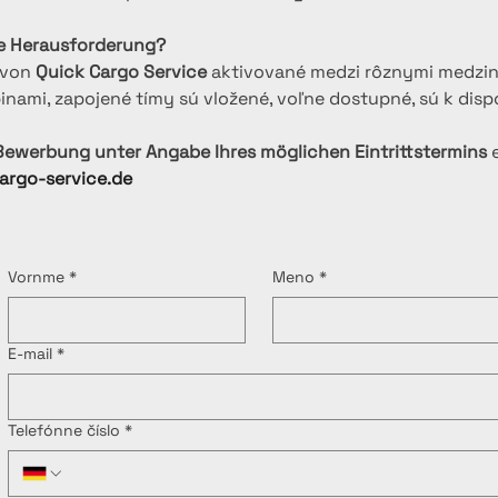
te Herausforderung?
von 
Quick Cargo Service
 aktivované medzi rôznymi medzi
ami, zapojené tímy sú vložené, voľne dostupné, sú k dispo
Bewerbung unter Angabe Ihres möglichen Eintrittstermins
 
argo-service.de
Vornme
*
Meno
*
E-mail
*
Telefónne číslo
*