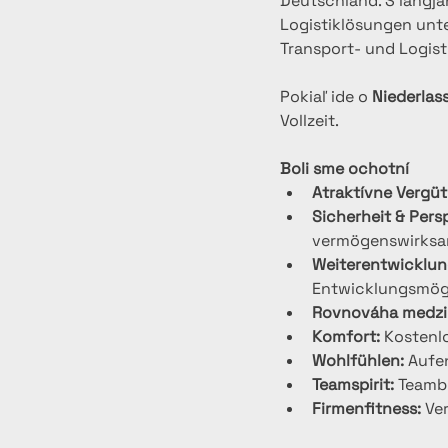
Deutschland. S langjä
Logistiklösungen unte
Transport- und Logist
Pokiaľ ide o 
Niederlas
Vollzeit.
Boli sme ochotní
Atraktívne Vergü
Sicherheit & Pers
vermögenswirksa
Weiterentwicklun
Entwicklungsmög
Rovnováha medzi
Komfort:
 Kostenl
Wohlfühlen:
 Aufe
Teamspirit:
 Teamb
Firmenfitness:
 Ve