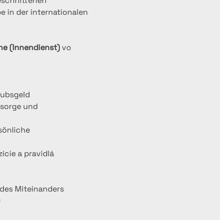
eschnittenen 
 in der internationalen 
ne (Innendienst)
 vo 
aubsgeld
rsorge und 
sönliche 
ície a pravidlá
des Miteinanders