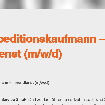
peditionskaufmann 
enst (m/w/d)
ann – Innendienst (m/w/d)
o Service GmbH
 zählt zu den führenden privaten Luft- und 