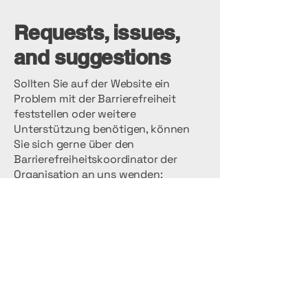
Requests, issues,
and suggestions
Sollten Sie auf der Website ein
Problem mit der Barrierefreiheit
feststellen oder weitere
Unterstützung benötigen, können
Sie sich gerne über den
Barrierefreiheitskoordinator der
Organisation an uns wenden:
[Name des Koordinators für
Barrierefreiheit]
[Telefonnummer des Koordinators für
Barrierefreiheit]
[E-Mail-Adresse des Koordinators für
Barrierefreiheit]
[Geben Sie gegebenenfalls weitere
Kontaktdaten an.]