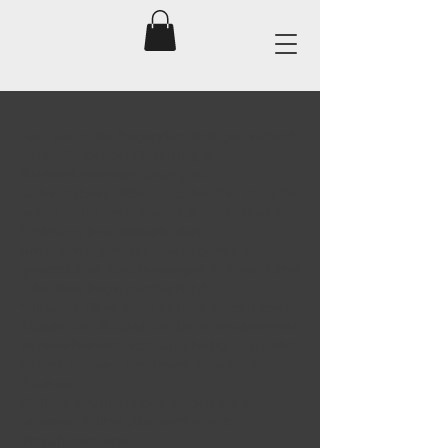
Der Zweck der folgenden Vorlage besteht
darin, Sie bei der Erstellung Ihrer
Barrierefreiheitserklärung zu
unterstützen. Bitte beachten Sie, dass Sie
selbst dafür verantwortlich sind, dass die
Erklärung Ihrer Website den
Anforderungen der jeweils geltenden
gesetzlichen Bestimmungen in Ihrem Land
oder Ihrer Region entspricht.
*Hinweis: Diese Seite enthält derzeit zwei
Abschnitte. Sobald Sie die untenstehende
Barrierefreiheitserklärung fertig bearbeitet
haben, müssen Sie diesen Abschnitt
löschen.
Weitere Informationen finden Sie in
unserem Artikel „Barrierefreiheit:
Hinzufügen einer